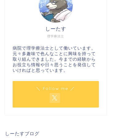
役立ち情報
お役立ち情報
しーたす
理学療法士
病院で理学療法士として働いています。
元々多趣味で色んなことに興味を持って
取り組んできました。今までの経験から
お役立ち情報や日々思うことを発信して
いければと思っています。
【赤鶏の楠見】お持ち帰りで美味しい
【湯之元
鳥刺しを食す【宮崎県都城市】
た高濃度
＼ Follow me ／
2020年7月31日
役立ち情報
お役立ち情報
しーたすブログ