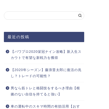
【宮崎県高原町】ジブリのトトロの世
鯉こくと
最近の投稿
界感を体験できる【湯之元温泉】
県小林市
【パワプロ2020栄冠ナイン攻略】新入生ス
2020年7月29日
カウトで有望な新戦力を獲得
役立ち情報
お役立ち情報
【2020年シーズン】藤浪晋太郎に復活の兆
し？トレードの可能性？
男なら筋トレと格闘技をするべき理由【根
拠のない自信を持てると強い】
車の運転中のスキマ時間の有効活用【おす