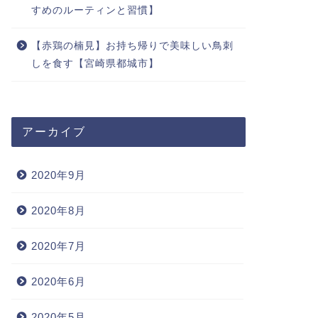
すめのルーティンと習慣】
【宮崎県の観光地】関之尾の滝は景色
メルカリ
【赤鶏の楠見】お持ち帰りで美味しい鳥刺
と迫力が凄い【日本の滝100選】
処法とオ
しを食す【宮崎県都城市】
2020年7月25日
アーカイブ
役立ち情報
お役立ち情報
2020年9月
2020年8月
2020年7月
2020年6月
【楽天お買い物マラソン】買い周りに
コメダ珈
ススメの1000円グルメ3選
メ【フー
2020年5月