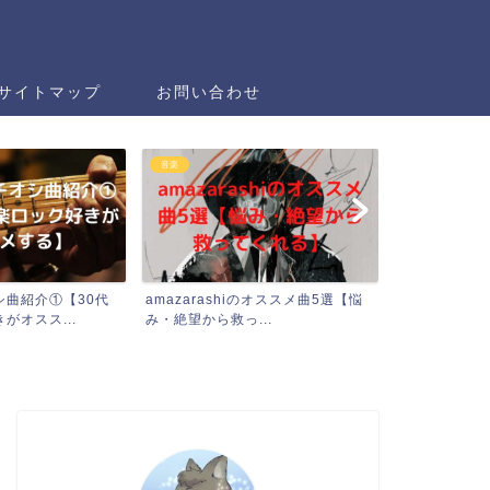
サイトマップ
お問い合わせ
音楽
音楽
azarashiのオススメ曲5選【悩
MAGIC OF LiFEのオススメ曲【邦
・絶望から救っ...
楽好きのバンド...