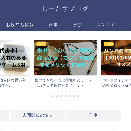
しーたすブログ
お役立ち情報
仕事
学び
エンタメ
音楽
できない人は環境を変えよう
バンドのイチオシ曲紹介①【30代
am
ェで勉強するメリット...
の邦楽ロック好きがオスス...
み
人間関係の悩み
仕事