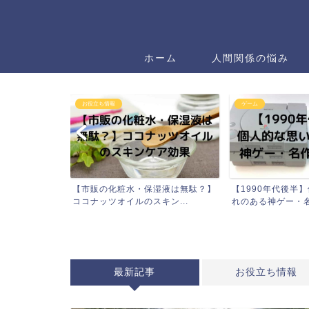
ホーム
人間関係の悩み
情報
ゲーム
学び
の化粧水・保湿液は無駄？】
【1990年代後半】個人的な思い入
集中
ツオイルのスキン...
れのある神ゲー・名作ゲ...
【カフ
最新記事
お役立ち情報