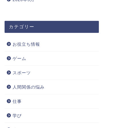
2020年7月3日
カテゴリー
役立ち情報
お役立ち情報
お役立ち情報
ゲーム
スポーツ
人間関係の悩み
S.S.コロンビア・ダイニングルー
【ディズ
ム】豪華コースディナーを堪能【ディ
ートに宿
仕事
ズニーシー】
メ
学び
2020年6月1日