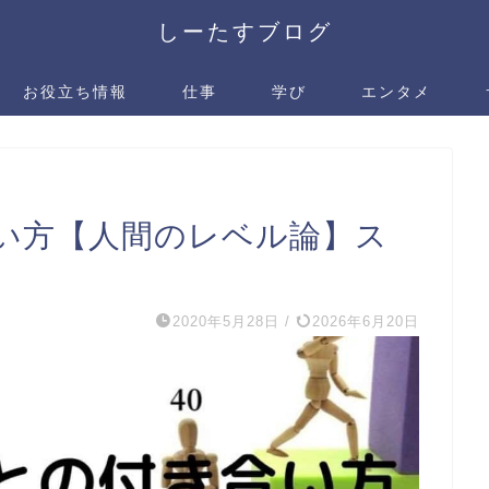
しーたすブログ
お役立ち情報
仕事
学び
エンタメ
い方【人間のレベル論】ス
2020年5月28日
/
2026年6月20日